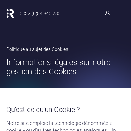
Navigation
Principale
Retour
0032 (0)84 840 230
à
Ouvrir
Ouvrir
l'accueil
le
le
menu
profil
Revatis
Politique au sujet des Cookies
S.A.
•
•
Informations légales sur notre
gestion des Cookies
Qu’est-ce qu’un Cookie ?
Notre site emploie la technologie dénommée «
cookie » ou d’autres technologies analogues. Un