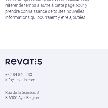
référer de temps à autre à cette page pour y
prendre connaissance de toutes nouvelles
informations qui pourraient y être ajoutées.
En
savoir
plus
sur
Revatis
S.A.
+32 84 840 230
info@revatis.com
Informations
Rue de la Science, 8
de
B 6900 Aye, Belgium
contact